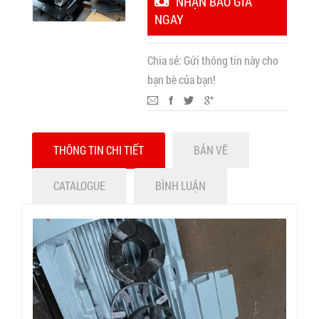
NHẬN BÁO GIÁ
NGAY
Chia sẻ:
Gửi thông tin này cho
bạn bè của bạn!
THÔNG TIN CHI TIẾT
BẢN VẼ
CATALOGUE
BÌNH LUẬN