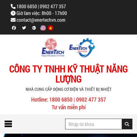
1800 6850 | 0902 477 357
Giờ làm việc: 8h00 - 17h00
contact@enertechvn.com
CÔNG TY TNHH KỸ THUẬT NĂNG
LƯỢNG
NHÀ CUNG CẤP ĐỘNG CƠ ĐIỆN VÀ THIẾT BỊ NHIỆT
Hotline: 1800 6850 | 0902 477 357
Tư vấn miễn phí