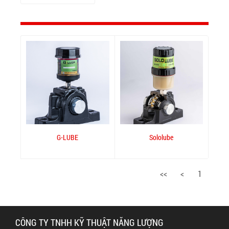
G-LUBE
Sololube
<<
<
1
CÔNG TY TNHH KỸ THUẬT NĂNG LƯỢNG