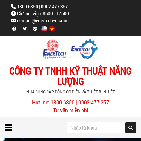
1800 6850 | 0902 477 357
Giờ làm việc: 8h00 - 17h00
contact@enertechvn.com
CÔNG TY TNHH KỸ THUẬT NĂNG
LƯỢNG
NHÀ CUNG CẤP ĐỘNG CƠ ĐIỆN VÀ THIẾT BỊ NHIỆT
Hotline: 1800 6850 | 0902 477 357
Tư vấn miễn phí