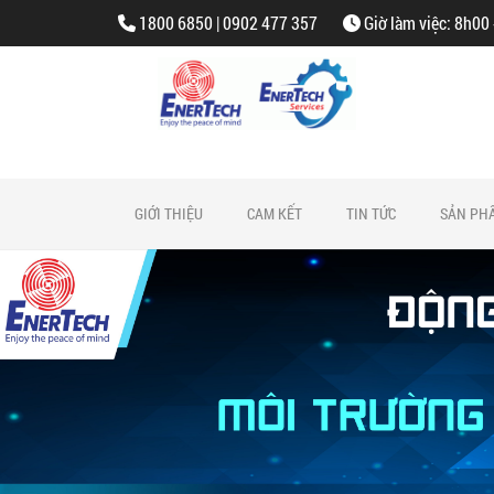
1800 6850 | 0902 477 357
Giờ làm việc: 8h00
GIỚI THIỆU
CAM KẾT
TIN TỨC
SẢN PH