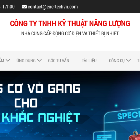
 - 17h00
contact@enertechvn.com
CÔNG TY TNHH KỸ THUẬT NĂNG LƯỢNG
NHÀ CUNG CẤP ĐỘNG CƠ ĐIỆN VÀ THIẾT BỊ NHIỆT
ẨM
ỨNG DỤNG
GÓC TƯ VẤN
TÀI LIỆU
CÔNG CỤ
T