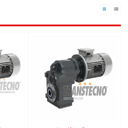
Lưới
Danh
sách