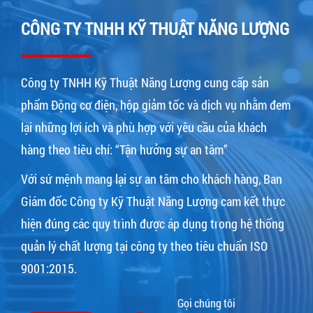
CÔNG TY TNHH KỸ THUẬT NĂNG LƯỢNG
Công ty TNHH Kỹ Thuật Năng Lượng cung cấp sản
phẩm Động cơ điện, hộp giảm tốc và dịch vụ nhằm đem
lại những lợi ích và phù hợp với yêu cầu của khách
hàng theo tiêu chí: “Tận hưởng sự an tâm”
Với sứ mệnh mang lại sự an tâm cho khách hàng, Ban
Giám đốc Công ty Kỹ Thuật Năng Lượng cam kết thực
hiện đúng các quy trình được áp dụng trong hệ thống
quản lý chất lượng tại công ty theo tiêu chuẩn ISO
9001:2015.
Gọi chúng tôi