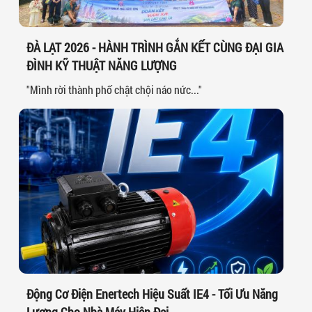
ĐÀ LẠT 2026 - HÀNH TRÌNH GẮN KẾT CÙNG ĐẠI GIA
ĐÌNH KỸ THUẬT NĂNG LƯỢNG
"Mình rời thành phố chật chội náo nức..."
Động Cơ Điện Enertech Hiệu Suất IE4 - Tối Ưu Năng