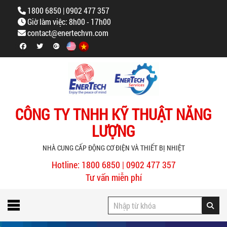
1800 6850 | 0902 477 357
Giờ làm việc: 8h00 - 17h00
contact@enertechvn.com
CÔNG TY TNHH KỸ THUẬT NĂNG
LƯỢNG
NHÀ CUNG CẤP ĐỘNG CƠ ĐIỆN VÀ THIẾT BỊ NHIỆT
Hotline: 1800 6850 | 0902 477 357
Tư vấn miễn phí