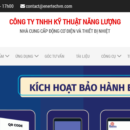
 - 17h00
contact@enertechvn.com
CÔNG TY TNHH KỸ THUẬT NĂNG LƯỢNG
NHÀ CUNG CẤP ĐỘNG CƠ ĐIỆN VÀ THIẾT BỊ NHIỆT
ẨM
ỨNG DỤNG
GÓC TƯ VẤN
TÀI LIỆU
CÔNG CỤ
T