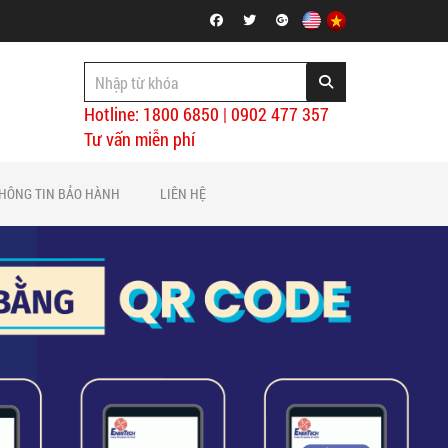
Hotline: 1800 6850 | 0902 477 357
Tư vấn miễn phí
HÔNG TIN BẢO HÀNH
LIÊN HỆ