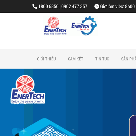
1800 6850 | 0902 477 357
Giờ làm việc: 8h00
GIỚI THIỆU
CAM KẾT
TIN TỨC
SẢN PH