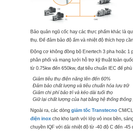
Bảo quản ngũ cốc hay các thực phẩm khác là quy t
thụ. Để đảm bảo độ ẩm và nhiệt độ thích hợp cần
Động cơ không đồng bộ Enertech 3 pha hoặc 1 ph
phân phối và mạng lưới hỗ trợ kỹ thuật toàn quốc
từ 0.75kw đến 650kw, đạt tiêu chuẩn IEC để phù 
Giảm tiêu thụ điện năng lên đến 60%
Đảm bảo chất lượng và tiêu chuẩn hóa lưu trữ
Giảm chi phí bảo trì và kéo dài tuổi thọ
Giữ lại chất lượng của hạt bằng hệ thống thông
Ngoài ra, các dòng
giảm tốc Transtecno
CM/CL,
điện inox
cho kho lạnh với lớp vỏ inox bền, sán
chuyền IQF với dải nhiệt độ từ -40 độ C đến -45 