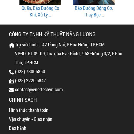
hay
Quấn, Bảo Dưỡng Cơ
Bảo Dưỡng Động Cơ,
Xử 
Khí, Xử Lý...
Thay Bạc...
CÔNG TY TNHH KỸ THUẬT NĂNG LƯỢNG
Trụ sở chính: 142 Đồng Nai, P.Hòa Hưng, TP.HCM
VPĐD: R1 09-09, Tòa nhà EverRich I, 968 Đường 3/2, P.Phú
Thọ, TP.HCM
(028) 73006850
(028) 2220 5847
contact@enertechvn.com
CHÍNH SÁCH
Hình thức thanh toán
Vận chuyển - Giao nhận
Bảo hành