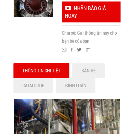
NHẬN BÁO GIÁ
NGAY
Chia sẻ:
Gửi thông tin này cho
bạn bè của bạn!
THÔNG TIN CHI TIẾT
BẢN VẼ
CATALOGUE
BÌNH LUẬN