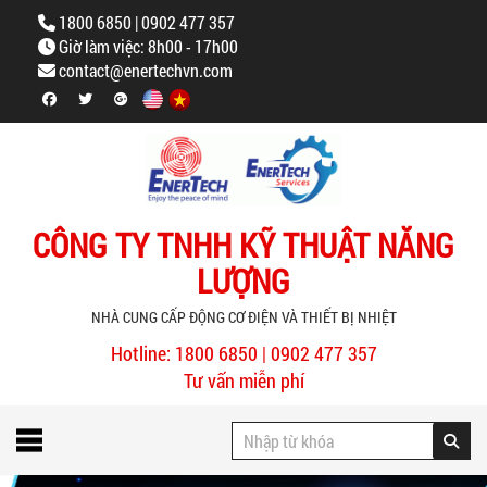
1800 6850 | 0902 477 357
Giờ làm việc: 8h00 - 17h00
contact@enertechvn.com
CÔNG TY TNHH KỸ THUẬT NĂNG
LƯỢNG
NHÀ CUNG CẤP ĐỘNG CƠ ĐIỆN VÀ THIẾT BỊ NHIỆT
Hotline: 1800 6850 | 0902 477 357
Tư vấn miễn phí