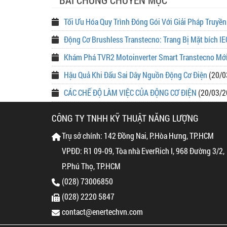
BÀI CHUNG CHUYÊN MỤC
Tối Ưu Hóa Quy Trình Đóng Gói Với Giải Pháp Truyề
Động Cơ Brushless Transtecno: Trang Bị Mặt bích IE
Khám Phá TVR2 Motoinverter Smart Transtecno Mớ
Hậu Quả Khi Đấu Sai Dây Nguồn Động Cơ Điện
(20/0
CÁC CHẾ ĐỘ LÀM VIỆC CỦA ĐỘNG CƠ ĐIỆN
(20/03/2
CÔNG TY TNHH KỸ THUẬT NĂNG LƯỢNG
Trụ sở chính: 142 Đồng Nai, P.Hòa Hưng, TP.HCM
VPĐD: R1 09-09, Tòa nhà EverRich I, 968 Đường 3/2,
P.Phú Thọ, TP.HCM
(028) 73006850
(028) 2220 5847
contact@enertechvn.com