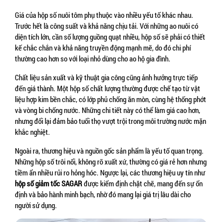
Giá của hộp số nuôi tôm phụ thuộc vào nhiều yếu tố khác nhau. 
Trước hết là công suất và khả năng chịu tải. Với những ao nuôi có 
diện tích lớn, cần số lượng guồng quạt nhiều, hộp số sẽ phải có thiết 
kế chắc chắn và khả năng truyền động mạnh mẽ, do đó chi phí 
thường cao hơn so với loại nhỏ dùng cho ao hộ gia đình.
Chất liệu sản xuất và kỹ thuật gia công cũng ảnh hưởng trực tiếp 
đến giá thành. Một hộp số chất lượng thường được chế tạo từ vật 
liệu hợp kim bền chắc, có lớp phủ chống ăn mòn, cùng hệ thống phớt 
và vòng bi chống nước. Những chi tiết này có thể làm giá cao hơn, 
nhưng đổi lại đảm bảo tuổi thọ vượt trội trong môi trường nước mặn 
khắc nghiệt.
Ngoài ra, thương hiệu và nguồn gốc sản phẩm là yếu tố quan trọng. 
Những hộp số trôi nổi, không rõ xuất xứ, thường có giá rẻ hơn nhưng 
tiềm ẩn nhiều rủi ro hỏng hóc. Ngược lại, các thương hiệu uy tín như 
hộp số giảm tốc SAGAR
 được kiểm định chặt chẽ, mang đến sự ổn 
định và bảo hành minh bạch, nhờ đó mang lại giá trị lâu dài cho 
người sử dụng.