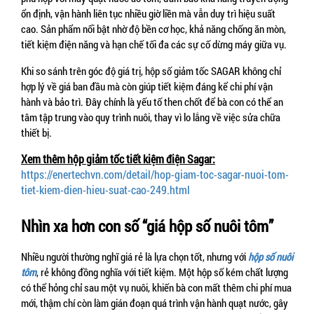
ổn định, vận hành liên tục nhiều giờ liền mà vẫn duy trì hiệu suất 
cao. Sản phẩm nổi bật nhờ độ bền cơ học, khả năng chống ăn mòn, 
tiết kiệm điện năng và hạn chế tối đa các sự cố dừng máy giữa vụ.
Khi so sánh trên góc độ giá trị, hộp số giảm tốc SAGAR không chỉ 
hợp lý về giá ban đầu mà còn giúp tiết kiệm đáng kể chi phí vận 
hành và bảo trì. Đây chính là yếu tố then chốt để bà con có thể an 
tâm tập trung vào quy trình nuôi, thay vì lo lắng về việc sửa chữa 
thiết bị.
Xem thêm hộp giảm tốc tiết kiệm điện Sagar:
https://enertechvn.com/detail/hop-giam-toc-sagar-nuoi-tom-
tiet-kiem-dien-hieu-suat-cao-249.html
Nhìn xa hơn con số “giá hộp số nuôi tôm”
Nhiều người thường nghĩ giá rẻ là lựa chọn tốt, nhưng với 
hộp số nuôi 
tôm
, rẻ không đồng nghĩa với tiết kiệm. Một hộp số kém chất lượng 
có thể hỏng chỉ sau một vụ nuôi, khiến bà con mất thêm chi phí mua 
mới, thậm chí còn làm gián đoạn quá trình vận hành quạt nước, gây 