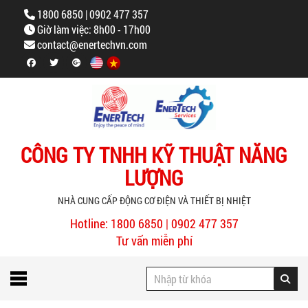
1800 6850 | 0902 477 357
Giờ làm việc: 8h00 - 17h00
contact@enertechvn.com
CÔNG TY TNHH KỸ THUẬT NĂNG
LƯỢNG
NHÀ CUNG CẤP ĐỘNG CƠ ĐIỆN VÀ THIẾT BỊ NHIỆT
Hotline: 1800 6850 | 0902 477 357
Tư vấn miễn phí