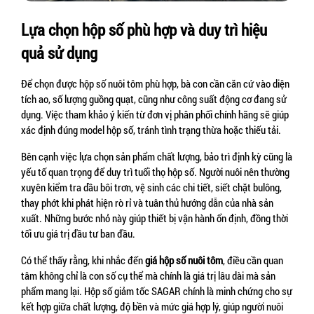
Lựa chọn hộp số phù hợp và duy trì hiệu 
quả sử dụng
Để chọn được hộp số nuôi tôm phù hợp, bà con cần căn cứ vào diện 
tích ao, số lượng guồng quạt, cũng như công suất động cơ đang sử 
dụng. Việc tham khảo ý kiến từ đơn vị phân phối chính hãng sẽ giúp 
xác định đúng model hộp số, tránh tình trạng thừa hoặc thiếu tải.
Bên cạnh việc lựa chọn sản phẩm chất lượng, bảo trì định kỳ cũng là 
yếu tố quan trọng để duy trì tuổi thọ hộp số. Người nuôi nên thường 
xuyên kiểm tra dầu bôi trơn, vệ sinh các chi tiết, siết chặt bulông, 
thay phớt khi phát hiện rò rỉ và tuân thủ hướng dẫn của nhà sản 
xuất. Những bước nhỏ này giúp thiết bị vận hành ổn định, đồng thời 
tối ưu giá trị đầu tư ban đầu.
Có thể thấy rằng, khi nhắc đến 
giá hộp số nuôi tôm
, điều cần quan 
tâm không chỉ là con số cụ thể mà chính là giá trị lâu dài mà sản 
phẩm mang lại. Hộp số giảm tốc SAGAR chính là minh chứng cho sự 
kết hợp giữa chất lượng, độ bền và mức giá hợp lý, giúp người nuôi 