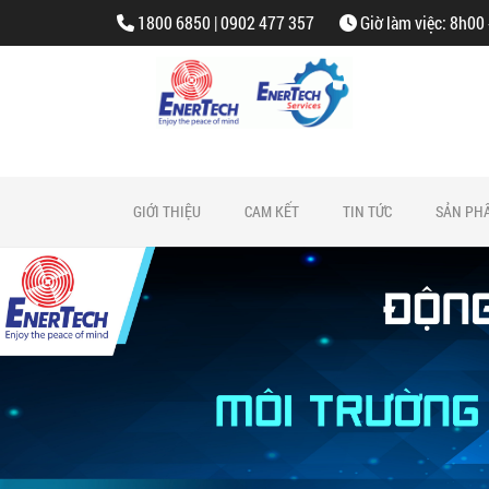
1800 6850 | 0902 477 357
Giờ làm việc: 8h00
GIỚI THIỆU
CAM KẾT
TIN TỨC
SẢN PH