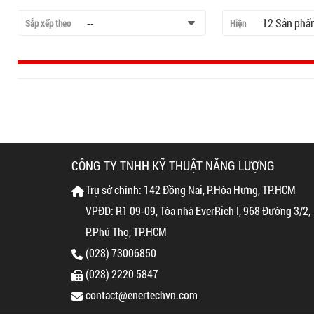
--
12 Sản phẩ
Sắp xếp theo
Hiện
CÔNG TY TNHH KỸ THUẬT NĂNG LƯỢNG
Trụ sở chính: 142 Đồng Nai, P.Hòa Hưng, TP.HCM
VPĐD: R1 09-09, Tòa nhà EverRich I, 968 Đường 3/2,
P.Phú Thọ, TP.HCM
(028) 73006850
(028) 2220 5847
contact@enertechvn.com