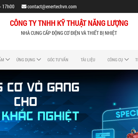
 - 17h00
contact@enertechvn.com
CÔNG TY TNHH KỸ THUẬT NĂNG LƯỢNG
NHÀ CUNG CẤP ĐỘNG CƠ ĐIỆN VÀ THIẾT BỊ NHIỆT
ẨM
ỨNG DỤNG
GÓC TƯ VẤN
TÀI LIỆU
CÔNG CỤ
T