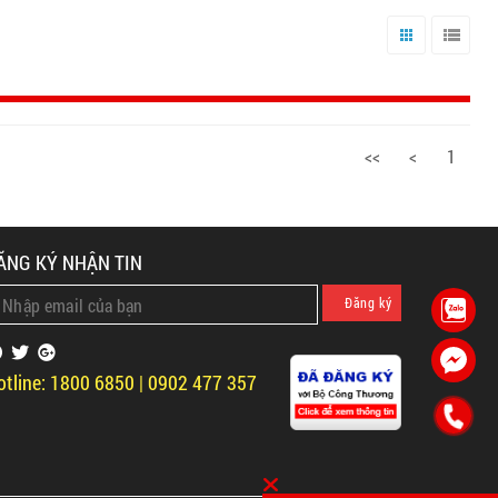
Lưới
Danh
sách
<<
<
1
ĂNG KÝ NHẬN TIN
otline: 1800 6850 | 0902 477 357