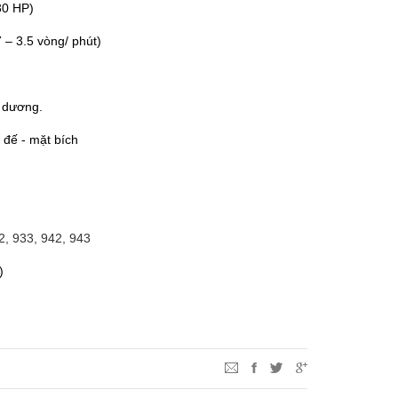
30 HP)
 – 3.5 vòng/ phút)
t dương.
đế - mặt bích
.
2, 933, 942, 943
)