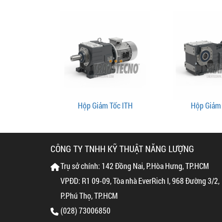
Hộp Giảm Tốc ITH
Hộp Giảm 
CÔNG TY TNHH KỸ THUẬT NĂNG LƯỢNG
Trụ sở chính: 142 Đồng Nai, P.Hòa Hưng, TP.HCM
VPĐD: R1 09-09, Tòa nhà EverRich I, 968 Đường 3/2,
P.Phú Thọ, TP.HCM
(028) 73006850