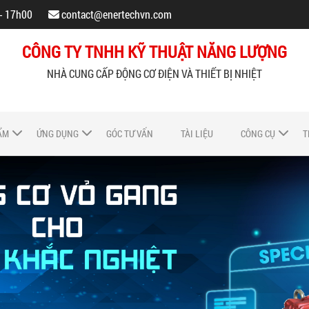
 - 17h00
contact@enertechvn.com
CÔNG TY TNHH KỸ THUẬT NĂNG LƯỢNG
NHÀ CUNG CẤP ĐỘNG CƠ ĐIỆN VÀ THIẾT BỊ NHIỆT
ẨM
ỨNG DỤNG
GÓC TƯ VẤN
TÀI LIỆU
CÔNG CỤ
T