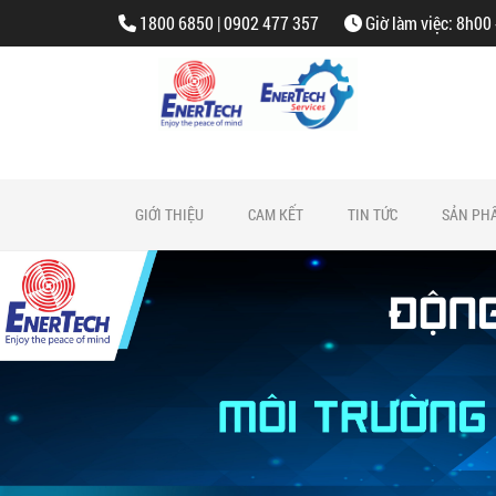
1800 6850 | 0902 477 357
Giờ làm việc: 8h00
GIỚI THIỆU
CAM KẾT
TIN TỨC
SẢN PH