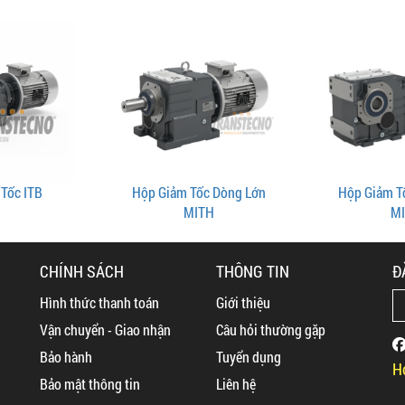
Tốc ITB
Hộp Giảm Tốc Dòng Lớn
Hộp Giảm T
MITH
MI
CHÍNH SÁCH
THÔNG TIN
Đ
Hình thức thanh toán
Giới thiệu
Vận chuyển - Giao nhận
Câu hỏi thường gặp
Bảo hành
Tuyển dụng
H
Bảo mật thông tin
Liên hệ