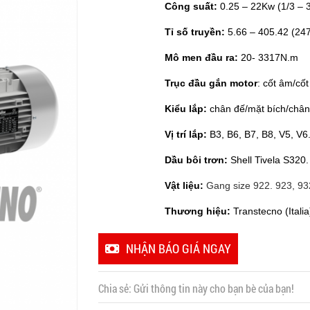
Công suất:
0.25 – 22Kw (1/3 – 
Tỉ số truyền:
5.66 – 405.42 (247
Mô men đầu ra:
20- 3317N.m
Trục đầu gắn motor
: cốt âm/cố
Kiểu lắp:
chân đế/mặt bích/chân 
Vị trí lắp:
B3, B6, B7, B8, V5, V6
Dầu bôi trơn:
Shell Tivela S320.
Vật liệu:
Gang size 922. 923, 93
Thương hiệu:
Transtecno (Italia
NHẬN BÁO GIÁ NGAY
Chia sẻ:
Gửi thông tin này cho bạn bè của bạn!