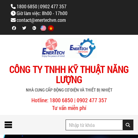
1800 6850 | 0902 477 357
Giờ làm việc: 8h00 - 17h00
contact@enertechvn.com
CÔNG TY TNHH KỸ THUẬT NĂNG
LƯỢNG
NHÀ CUNG CẤP ĐỘNG CƠ ĐIỆN VÀ THIẾT BỊ NHIỆT
Hotline: 1800 6850 | 0902 477 357
Tư vấn miễn phí