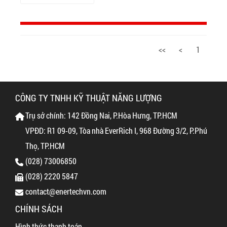
<<
<
1
CÔNG TY TNHH KỸ THUẬT NĂNG LƯỢNG
Trụ sở chính: 142 Đồng Nai, P.Hòa Hưng, TP.HCM
VPĐD: R1 09-09, Tòa nhà EverRich I, 968 Đường 3/2, P.Phú
Thọ, TP.HCM
(028) 73006850
(028) 2220 5847
contact@enertechvn.com
CHÍNH SÁCH
Hình thức thanh toán