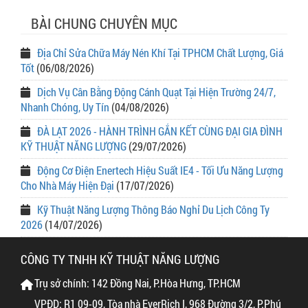
BÀI CHUNG CHUYÊN MỤC
Địa Chỉ Sửa Chữa Máy Nén Khí Tại TPHCM Chất Lượng, Giá
Tốt
(06/08/2026)
Dịch Vụ Cân Bằng Động Cánh Quạt Tại Hiện Trường 24/7,
Nhanh Chóng, Uy Tín
(04/08/2026)
ĐÀ LẠT 2026 - HÀNH TRÌNH GẮN KẾT CÙNG ĐẠI GIA ĐÌNH
KỸ THUẬT NĂNG LƯỢNG
(29/07/2026)
Động Cơ Điện Enertech Hiệu Suất IE4 - Tối Ưu Năng Lượng
Cho Nhà Máy Hiện Đại
(17/07/2026)
Kỹ Thuật Năng Lượng Thông Báo Nghỉ Du Lịch Công Ty
2026
(14/07/2026)
CÔNG TY TNHH KỸ THUẬT NĂNG LƯỢNG
Trụ sở chính: 142 Đồng Nai, P.Hòa Hưng, TP.HCM
VPĐD: R1 09-09, Tòa nhà EverRich I, 968 Đường 3/2, P.Phú