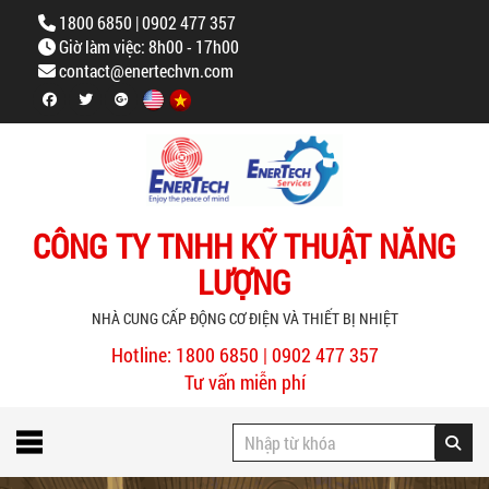
1800 6850 | 0902 477 357
Giờ làm việc: 8h00 - 17h00
contact@enertechvn.com
CÔNG TY TNHH KỸ THUẬT NĂNG
LƯỢNG
NHÀ CUNG CẤP ĐỘNG CƠ ĐIỆN VÀ THIẾT BỊ NHIỆT
Hotline: 1800 6850 | 0902 477 357
Tư vấn miễn phí