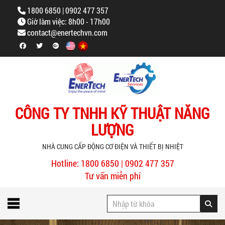
1800 6850 | 0902 477 357
Giờ làm việc: 8h00 - 17h00
contact@enertechvn.com
CÔNG TY TNHH KỸ THUẬT NĂNG
LƯỢNG
NHÀ CUNG CẤP ĐỘNG CƠ ĐIỆN VÀ THIẾT BỊ NHIỆT
Hotline: 1800 6850 | 0902 477 357
Tư vấn miễn phí