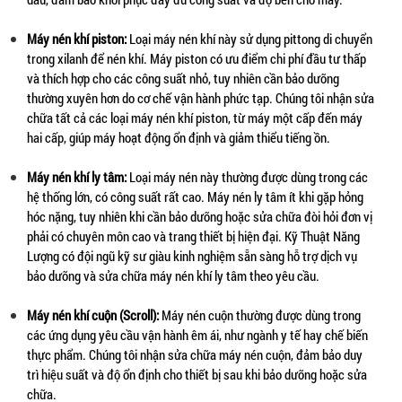
Máy nén khí piston:
 Loại máy nén khí này sử dụng pittong di chuyển 
trong xilanh để nén khí. Máy piston có ưu điểm chi phí đầu tư thấp 
và thích hợp cho các công suất nhỏ, tuy nhiên cần bảo dưỡng 
thường xuyên hơn do cơ chế vận hành phức tạp. Chúng tôi nhận sửa 
chữa tất cả các loại máy nén khí piston, từ máy một cấp đến máy 
hai cấp, giúp máy hoạt động ổn định và giảm thiểu tiếng ồn.
Máy nén khí ly tâm:
 Loại máy nén này thường được dùng trong các 
hệ thống lớn, có công suất rất cao. Máy nén ly tâm ít khi gặp hỏng 
hóc nặng, tuy nhiên khi cần bảo dưỡng hoặc sửa chữa đòi hỏi đơn vị 
phải có chuyên môn cao và trang thiết bị hiện đại. Kỹ Thuật Năng 
Lượng có đội ngũ kỹ sư giàu kinh nghiệm sẵn sàng hỗ trợ dịch vụ 
bảo dưỡng và sửa chữa máy nén khí ly tâm theo yêu cầu.
Máy nén khí cuộn (Scroll):
 Máy nén cuộn thường được dùng trong 
các ứng dụng yêu cầu vận hành êm ái, như ngành y tế hay chế biến 
thực phẩm. Chúng tôi nhận sửa chữa máy nén cuộn, đảm bảo duy 
trì hiệu suất và độ ổn định cho thiết bị sau khi bảo dưỡng hoặc sửa 
chữa.