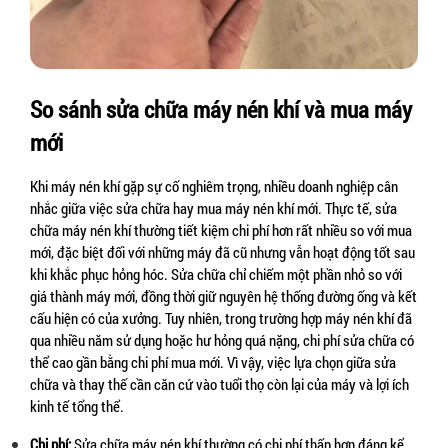
So sánh sửa chữa máy nén khí và mua máy 
mới
Khi máy nén khí gặp sự cố nghiêm trọng, nhiều doanh nghiệp cân 
nhắc giữa việc sửa chữa hay mua máy nén khí mới. Thực tế, sửa 
chữa máy nén khí thường tiết kiệm chi phí hơn rất nhiều so với mua 
mới, đặc biệt đối với những máy đã cũ nhưng vẫn hoạt động tốt sau 
khi khắc phục hỏng hóc. Sửa chữa chỉ chiếm một phần nhỏ so với 
giá thành máy mới, đồng thời giữ nguyên hệ thống đường ống và kết 
cấu hiện có của xưởng. Tuy nhiên, trong trường hợp máy nén khí đã 
qua nhiều năm sử dụng hoặc hư hỏng quá nặng, chi phí sửa chữa có 
thể cao gần bằng chi phí mua mới. Vì vậy, việc lựa chọn giữa sửa 
chữa và thay thế cần căn cứ vào tuổi thọ còn lại của máy và lợi ích 
kinh tế tổng thể.
Chi phí:
 Sửa chữa máy nén khí thường có chi phí thấp hơn đáng kể 