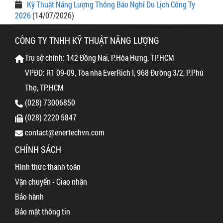
Kỹ Thuật Năng Lượng Thông Báo Nghỉ Du Lịch Công Ty
2026
(14/07/2026)
CÔNG TY TNHH KỸ THUẬT NĂNG LƯỢNG
Trụ sở chính: 142 Đồng Nai, P.Hòa Hưng, TP.HCM
VPĐD: R1 09-09, Tòa nhà EverRich I, 968 Đường 3/2, P.Phú
Thọ, TP.HCM
(028) 73006850
(028) 2220 5847
contact@enertechvn.com
CHÍNH SÁCH
Hình thức thanh toán
Vận chuyển - Giao nhận
Bảo hành
Bảo mật thông tin