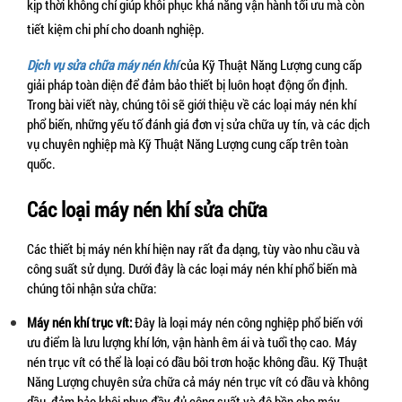
kịp thời không chỉ giúp khôi phục khả năng vận hành tối ưu mà còn 
tiết kiệm chi phí cho doanh nghiệp.
Dịch vụ sửa chữa máy nén khí 
của Kỹ Thuật Năng Lượng cung cấp 
giải pháp toàn diện để đảm bảo thiết bị luôn hoạt động ổn định. 
Trong bài viết này, chúng tôi sẽ giới thiệu về các loại máy nén khí 
phổ biến, những yếu tố đánh giá đơn vị sửa chữa uy tín, và các dịch 
vụ chuyên nghiệp mà Kỹ Thuật Năng Lượng cung cấp trên toàn 
quốc.
Các loại máy nén khí sửa chữa
Các thiết bị máy nén khí hiện nay rất đa dạng, tùy vào nhu cầu và 
công suất sử dụng. Dưới đây là các loại máy nén khí phổ biến mà 
chúng tôi nhận sửa chữa:
Máy nén khí trục vít:
 Đây là loại máy nén công nghiệp phổ biến với 
ưu điểm là lưu lượng khí lớn, vận hành êm ái và tuổi thọ cao. Máy 
nén trục vít có thể là loại có dầu bôi trơn hoặc không dầu. Kỹ Thuật 
Năng Lượng chuyên sửa chữa cả máy nén trục vít có dầu và không 
dầu, đảm bảo khôi phục đầy đủ công suất và độ bền cho máy.