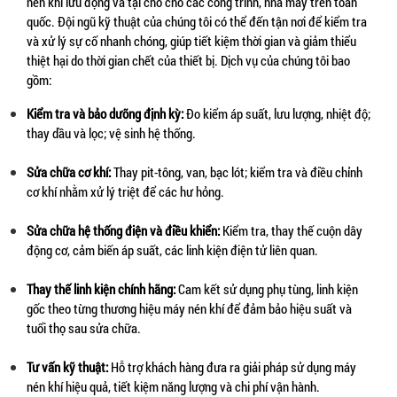
nén khí lưu động và tại chỗ cho các công trình, nhà máy trên toàn 
quốc. Đội ngũ kỹ thuật của chúng tôi có thể đến tận nơi để kiểm tra 
và xử lý sự cố nhanh chóng, giúp tiết kiệm thời gian và giảm thiểu 
thiệt hại do thời gian chết của thiết bị. Dịch vụ của chúng tôi bao 
gồm:
Kiểm tra và bảo dưỡng định kỳ:
 Đo kiểm áp suất, lưu lượng, nhiệt độ; 
thay dầu và lọc; vệ sinh hệ thống.
Sửa chữa cơ khí:
 Thay pit-tông, van, bạc lót; kiểm tra và điều chỉnh 
cơ khí nhằm xử lý triệt để các hư hỏng.
Sửa chữa hệ thống điện và điều khiển:
 Kiểm tra, thay thế cuộn dây 
động cơ, cảm biến áp suất, các linh kiện điện tử liên quan.
Thay thế linh kiện chính hãng:
 Cam kết sử dụng phụ tùng, linh kiện 
gốc theo từng thương hiệu máy nén khí để đảm bảo hiệu suất và 
tuổi thọ sau sửa chữa.
Tư vấn kỹ thuật:
 Hỗ trợ khách hàng đưa ra giải pháp sử dụng máy 
nén khí hiệu quả, tiết kiệm năng lượng và chi phí vận hành.