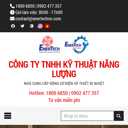
1800 6850 | 0902 477 357
Giờ làm việc: 8h00 - 17h00
contact@enertechvn.com
CÔNG TY TNHH KỸ THUẬT NĂNG
LƯỢNG
NHÀ CUNG CẤP ĐỘNG CƠ ĐIỆN VÀ THIẾT BỊ NHIỆT
Hotline: 1800 6850 | 0902 477 357
Tư vấn miễn phí