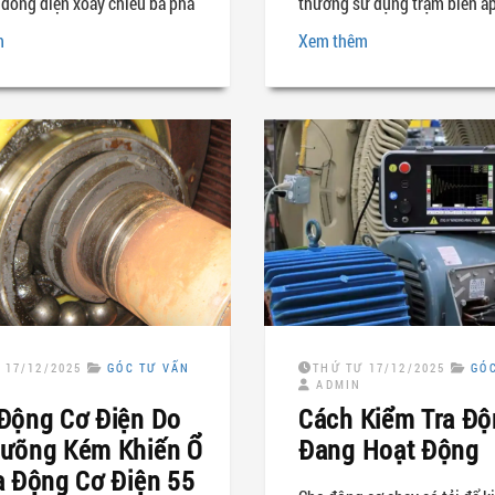
dòng điện xoay chiều ba pha
thường sử dụng trạm biến áp
m
Xem thêm
 17/12/2025
GÓC TƯ VẤN
THỨ TƯ 17/12/2025
GÓ
ADMIN
Động Cơ Điện Do
Cách Kiểm Tra Độ
ưỡng Kém Khiến Ổ
Đang Hoạt Động
a Động Cơ Điện 55