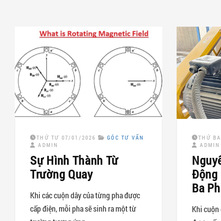
THỨ TƯ 07/01/2026
GÓC TƯ VẤN
THỨ BA
ADMIN
ADMIN
Sự Hình Thành Từ
Nguyê
Trường Quay
Động 
Ba Ph
Khi các cuộn dây của từng pha được
cấp điện, mỗi pha sẽ sinh ra một từ
Khi cuộn 