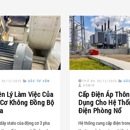
 30/12/2025
GÓC TƯ VẤN
THỨ BA 30/12/2025
GÓ
ADMIN
n Lý Làm Việc Của
Cấp Điện Áp Thô
Cơ Không Đồng Bộ
Dụng Cho Hệ Thố
a
Điện Phòng Nổ
dây stato của động cơ 3 pha
Hệ thống cung cấp điện tron