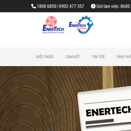
1800 6850 | 0902 477 357
Giờ làm việc: 8h00
GIỚI THIỆU
CAM KẾT
TIN TỨC
SẢN PH