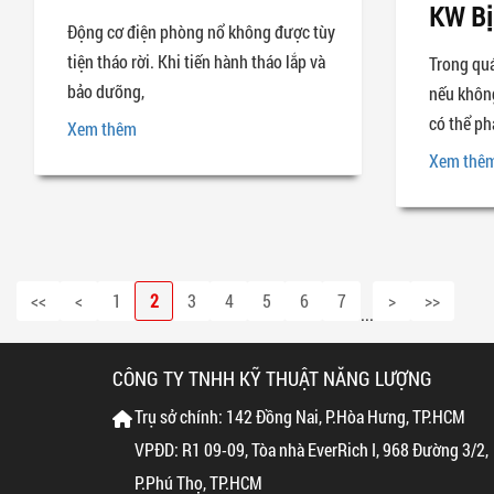
KW Bị
Động cơ điện phòng nổ không được tùy
tiện tháo rời. Khi tiến hành tháo lắp và
Trong quá
bảo dưỡng,
nếu khôn
có thể ph
Xem thêm
Xem thê
<<
<
1
2
3
4
5
6
7
>
>>
...
CÔNG TY TNHH KỸ THUẬT NĂNG LƯỢNG
Trụ sở chính: 142 Đồng Nai, P.Hòa Hưng, TP.HCM
VPĐD: R1 09-09, Tòa nhà EverRich I, 968 Đường 3/2,
P.Phú Thọ, TP.HCM