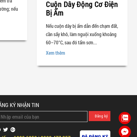
iểm tra
Cuộn Dây Động Cơ Điện
hường; nếu
Bị Ẩm
Nếu cuộn dây bị ẩm dẫn đến chạm đất,
cần sấy khô, làm nguội xuống khoảng
60–70°C, sau đó tẩm sơn...
Xem thêm
ĂNG KÝ NHẬN TIN