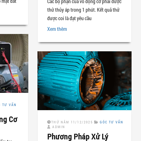
 mặt đất
Các bộ phận của vỏ động cơ phải được
thử thủy áp trong 1 phút. Kết quả thử
được coi là đạt yêu cầu
Xem thêm
C TƯ VẤN
ng Cơ
THỨ NĂM 11/12/2025
GÓC TƯ VẤN
ADMIN
Phương Pháp Xử Lý