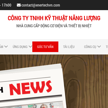
 - 17h00
contact@enertechvn.com
CÔNG TY TNHH KỸ THUẬT NĂNG LƯỢNG
NHÀ CUNG CẤP ĐỘNG CƠ ĐIỆN VÀ THIẾT BỊ NHIỆT
ẨM
ỨNG DỤNG
GÓC TƯ VẤN
TÀI LIỆU
CÔNG CỤ
T