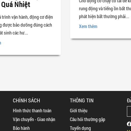
Cho động cơ chạy có tải để k
 Quá Nhiệt
rung động và tiếng ồn bất t
phát hiện bất thường phải...
 trình vận hành, động cơ điện
g được bảo dưỡng đúng cách
Xem thêm
át sinh các hư...
m
CHÍNH SÁCH
THÔNG TIN
Đ
Hình thức thanh toán
Giới thiệu
Vận chuyển - Giao nhận
Câu hỏi thường gặp
Bảo hành
Tuyển dụng