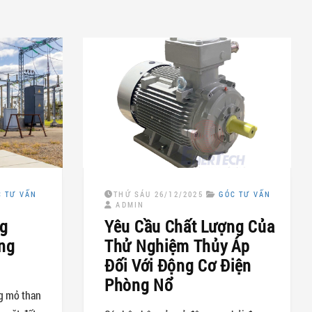
C TƯ VẤN
THỨ SÁU 26/12/2025
GÓC TƯ VẤN
ADMIN
ng
Yêu Cầu Chất Lượng Của
ng
Thử Nghiệm Thủy Áp
Đối Với Động Cơ Điện
Phòng Nổ
g mỏ than