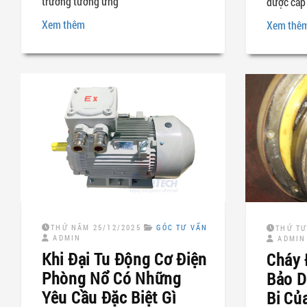
trường tương ứng
được cấp 
Xem thêm
Xem thê
THỨ NĂM 25/12/2025
GÓC TƯ VẤN
THỨ TƯ
ADMIN
ADMIN
Khi Đại Tu Động Cơ Điện
Cháy 
Phòng Nổ Có Những
Bảo D
Yêu Cầu Đặc Biệt Gì
Bi Củ