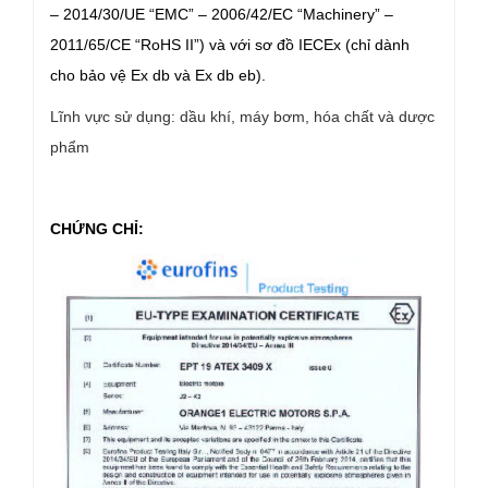
– 2014/30/UE “EMC” – 2006/42/EC “Machinery” –
2011/65/CE “RoHS II”) và với sơ đồ IECEx
(chỉ dành
cho bảo vệ Ex db và Ex db eb
).
Lĩnh vực sử dụng: dầu khí, máy bơm, hóa chất và dược
phẩm
CHỨNG CHỈ: