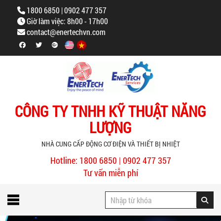
1800 6850 | 0902 477 357
Giờ làm việc: 8h00 - 17h00
contact@enertechvn.com
CÔNG TY TNHH KỸ THUẬT NĂNG
LƯỢNG
NHÀ CUNG CẤP ĐỘNG CƠ ĐIỆN VÀ THIẾT BỊ NHIỆT
Hotline: 1800 6850 | 0902 477 357
Tư vấn miễn phí