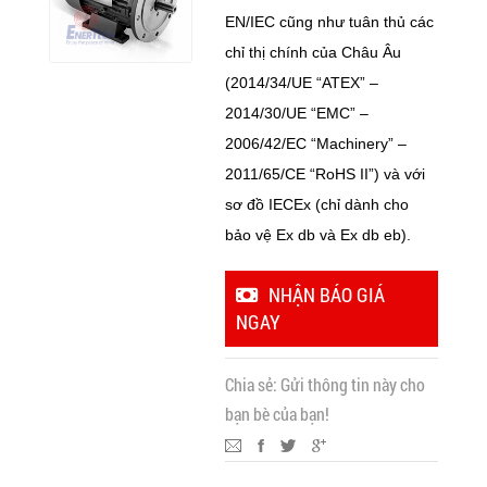
EN/IEC cũng như tuân thủ các
chỉ thị chính của Châu Âu
(2014/34/UE “ATEX” –
2014/30/UE “EMC” –
2006/42/EC “Machinery” –
2011/65/CE “RoHS II”) và với
sơ đồ IECEx (chỉ dành cho
bảo vệ Ex db và Ex db eb).
NHẬN BÁO GIÁ
NGAY
Chia sẻ:
Gửi thông tin này cho
bạn bè của bạn!