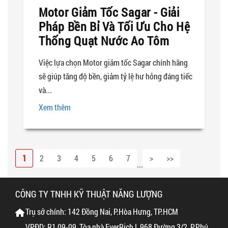
Motor Giảm Tốc Sagar - Giải
Pháp Bền Bỉ Và Tối Ưu Cho Hệ
Thống Quạt Nước Ao Tôm
Việc lựa chọn Motor giảm tốc Sagar chính hãng
sẽ giúp tăng độ bền, giảm tỷ lệ hư hỏng đáng tiếc
và...
Xem thêm
1
2
3
4
5
6
7
>
>>
...
CÔNG TY TNHH KỸ THUẬT NĂNG LƯỢNG
Trụ sở chính: 142 Đồng Nai, P.Hòa Hưng, TP.HCM
VPĐD: R1 09-09, Tòa nhà EverRich I, 968 Đường 3/2, P.Phú