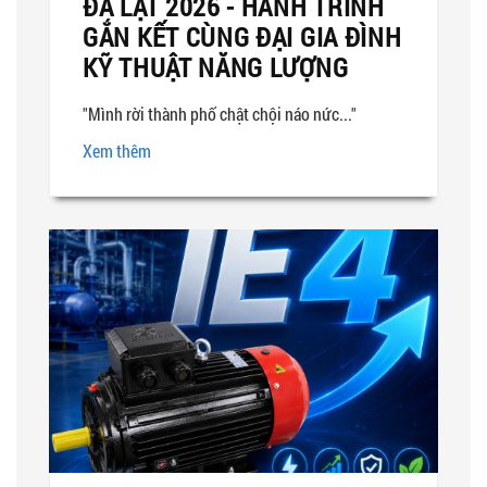
ĐÀ LẠT 2026 - HÀNH TRÌNH
GẮN KẾT CÙNG ĐẠI GIA ĐÌNH
KỸ THUẬT NĂNG LƯỢNG
"Mình rời thành phố chật chội náo nức..."
Xem thêm