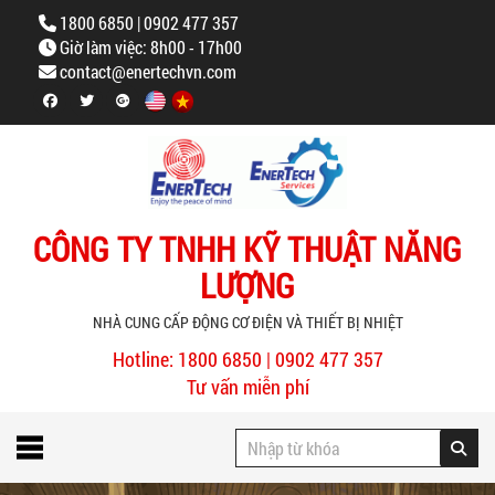
1800 6850 | 0902 477 357
Giờ làm việc: 8h00 - 17h00
contact@enertechvn.com
CÔNG TY TNHH KỸ THUẬT NĂNG
LƯỢNG
NHÀ CUNG CẤP ĐỘNG CƠ ĐIỆN VÀ THIẾT BỊ NHIỆT
Hotline: 1800 6850 | 0902 477 357
Tư vấn miễn phí