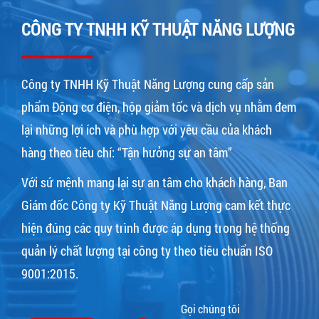
CÔNG TY TNHH KỸ THUẬT NĂNG LƯỢNG
Công ty TNHH Kỹ Thuật Năng Lượng cung cấp sản
phẩm Động cơ điện, hộp giảm tốc và dịch vụ nhằm đem
lại những lợi ích và phù hợp với yêu cầu của khách
hàng theo tiêu chí: “Tận hưởng sự an tâm”
Với sứ mệnh mang lại sự an tâm cho khách hàng, Ban
Giám đốc Công ty Kỹ Thuật Năng Lượng cam kết thực
hiện đúng các quy trình được áp dụng trong hệ thống
quản lý chất lượng tại công ty theo tiêu chuẩn ISO
9001:2015.
Gọi chúng tôi