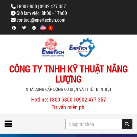
1800 6850 | 0902 477 357
Giờ làm việc: 8h00 - 17h00
contact@enertechvn.com
CÔNG TY TNHH KỸ THUẬT NĂNG
LƯỢNG
NHÀ CUNG CẤP ĐỘNG CƠ ĐIỆN VÀ THIẾT BỊ NHIỆT
Hotline: 1800 6850 | 0902 477 357
Tư vấn miễn phí