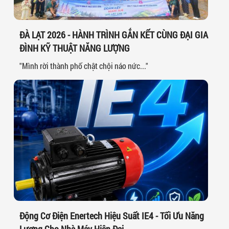
ĐÀ LẠT 2026 - HÀNH TRÌNH GẮN KẾT CÙNG ĐẠI GIA
ĐÌNH KỸ THUẬT NĂNG LƯỢNG
"Mình rời thành phố chật chội náo nức..."
Động Cơ Điện Enertech Hiệu Suất IE4 - Tối Ưu Năng